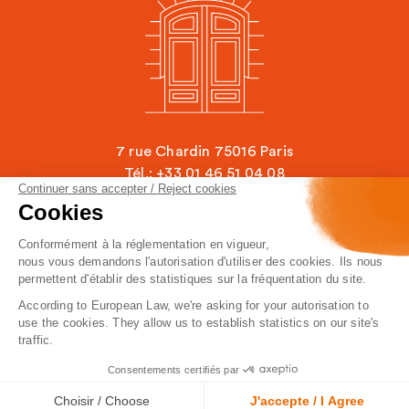
7 rue Chardin 75016 Paris
Tél.: +33 01 46 51 04 08
Continuer sans accepter / Reject cookies
contact@ecole-chardin.com
Cookies
Conformément à la réglementation en vigueur,
Mentions légales
FAQ
nous vous demandons l'autorisation d'utiliser des cookies. Ils nous
Politique de confidentialité
L'EBC Recrute
permettent d'établir des statistiques sur la fréquentation du site.
Plan du site
Actualités
According to European Law, we're asking for your autorisation to
Contact
use the cookies. They allow us to establish statistics on our site's
traffic.
Consentements certifiés par
© École Bilingue Chardin — 2026
Choisir / Choose
J'accepte / I Agree