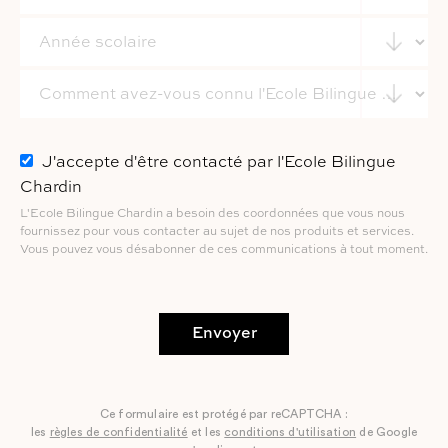
J'accepte d'être contacté par l'Ecole Bilingue
Chardin
L'Ecole Bilingue Chardin a besoin des coordonnées que vous nous
fournissez pour vous contacter au sujet de nos produits et services.
Vous pouvez vous désabonner de ces communications à tout moment.
Envoyer
Ce formulaire est protégé par reCAPTCHA :
les
règles de confidentialité
et les
conditions d'utilisation
de Google